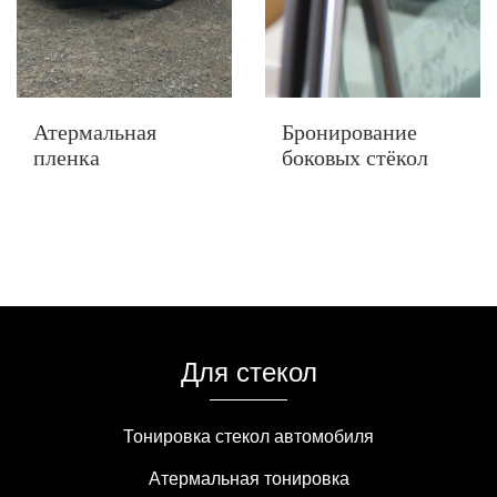
Атермальная
Бронирование
пленка
боковых стёкол
2500 Р
2
Для стекол
Тонировка стекол автомобиля
Атермальная тонировка