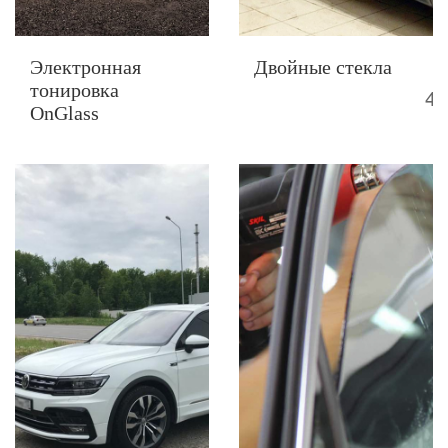
Электронная
Двойные стекла
тонировка
45
OnGlass
60000 Р