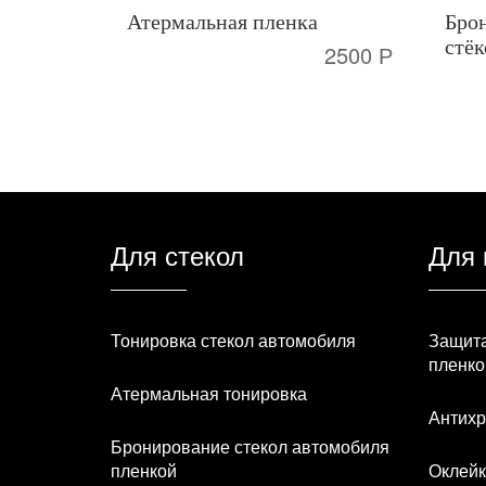
Атермальная пленка
Бро
стёк
2500 Р
Для стекол
Для 
Тонировка стекол автомобиля
Защита
пленко
Атермальная тонировка
Антихр
Бронирование стекол автомобиля
пленкой
Оклейк