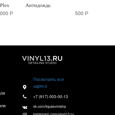
Plex
Антидождь
000 Р
500 Р
Посмотреть все
адреса
иля
+7 (917) 003-00-13
иля
vk.com/kipaevmisha
instagram.com/vinyl13.ru