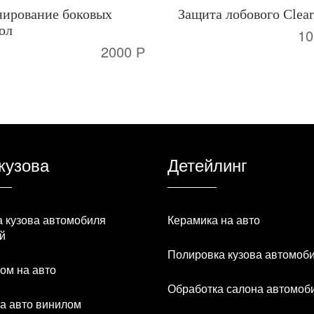
нирование боковых
Защита лобового Clear
ол
10
2000 Р
кузова
Детейлинг
 кузова автомобиля
Керамика на авто
й
Полировка кузова автомоб
ом на авто
Обработка салона автомоб
а авто винилом