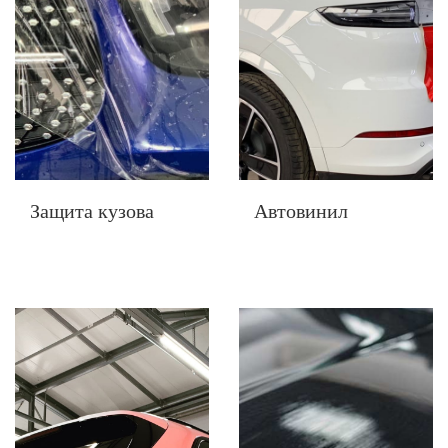
Защита кузова
Автовинил
5000 Р
5