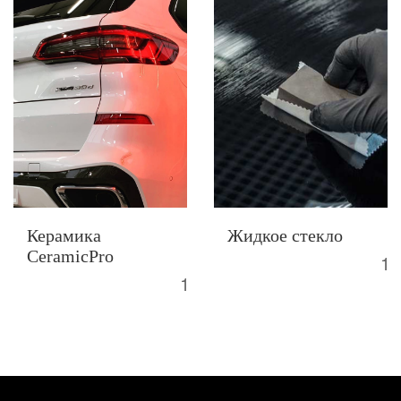
Керамика
Жидкое стекло
CeramicPro
10
10000 Р