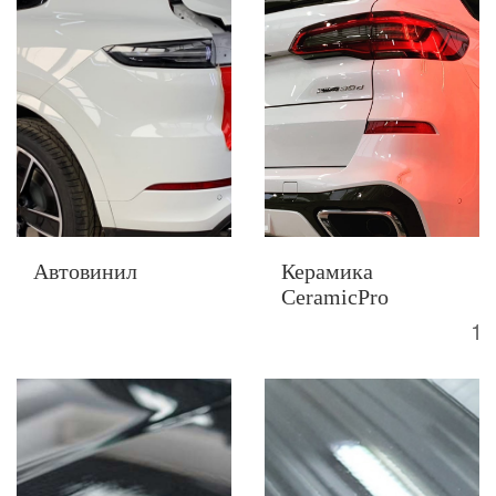
Автовинил
Керамика
CeramicPro
5000 Р
10