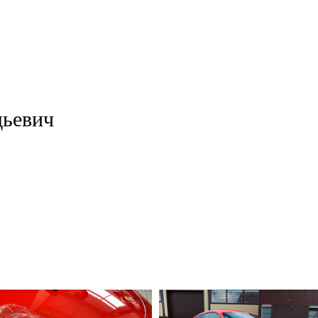
дьевич