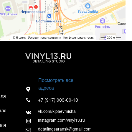
Посмотреть все
адреса
иля
+7 (917) 003-00-13
иля
vk.com/kipaevmisha
instagram.com/vinyl13.ru
иля
detailingsaransk@gmail.com