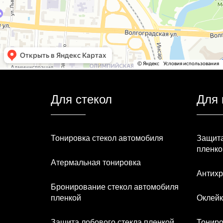
Для стекол
Для 
Тонировка стекол автомобиля
Защита
пленко
Атермальная тонировка
Антихр
Бронирование стекол автомобиля
пленкой
Оклейк
Защита лобового стекла пленкой
Тониро