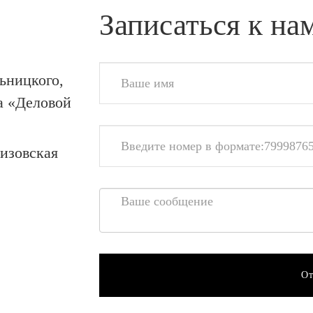
Записаться к на
льницкого,
са «Деловой
кизовская
От